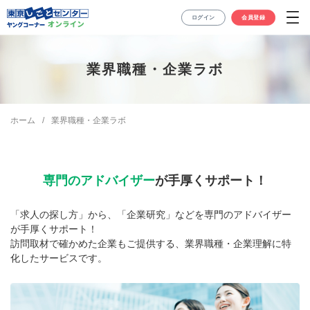
東京しごとセンター ヤングコーナー
ログイン
会員登録
スペシャルサイト
初めての方へ
業界職種・企業ラボ
初めての方へ
オンラインカウンセリング
東京しごとセンターとは？
カウンセリングご案内
業界職種・企業ラボ
ホーム
業界職種・企業ラボ
初回カウンセリング
業界職種・企業ラボ
限定動画セミナー
添削・ロープレ30分
企業情報相談
Web企業説明会
ワンポイント個別セミナー
お知らせ
専門のアドバイザー
が
手厚くサポート！
ご利用ガイド
「求人の探し方」から、「企業研究」などを専門のアドバイザー
が手厚くサポート！
ご利用ガイド
お問い合わせ
訪問取材で確かめた企業もご提供する、業界職種・企業理解に特
化したサービスです。
利用規約
03-5211-6351
よくあるご質問
受付時間：平日9:00〜20:00、土曜9:00〜17:00