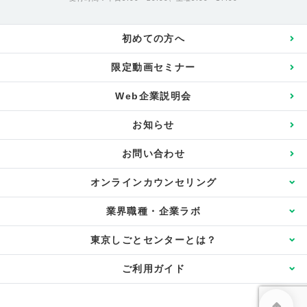
初めての方へ
限定動画セミナー
Web企業説明会
お知らせ
お問い合わせ
オンラインカウンセリング
カウンセリングご案内
業界職種・企業ラボ
東京しごとセンターとは？
初回カウンセリング
業界職種・企業ラボ
東京しごとセンターとは？
添削・ロープレ30分
ご利用ガイド
企業情報相談
ワンポイント個別セミナー
ハローワーク飯田橋U-35
ご利用ガイド